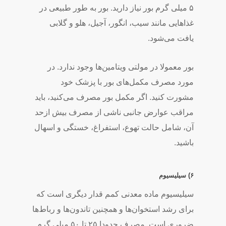
۵ میلی­ گرم بور نیاز دارید. بور به طور طبیعی در
غذاهایی مانند سیب، انگور، آجیل، هلو و گلابی
یافت می‌­شود.
بور معمولا در مولتی ­ویتامین­‌ها وجود ندارد. در
مورد مصرف مکمل­‌های بور با پزشک خود
مشورت کنید. اگر مکمل بور مصرف می­‌کنید، باید
مراقب عوارض جانبی ناشی از مصرف بیش ­ازحد
آن، شامل حالت تهوع، استفراغ، خستگی و اسهال
باشید.
۶) سیلیسیوم
سیلیسیوم ماده معدنی کم­م قدار دیگری است که
برای رشد استخوان­‌ها و همچنین تاندون­‌ها و رباط­‌ها
ضروری است. مصرف حدودا ۲۵ تا ۵۰ میلی­ گرم