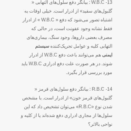
13- W.B.C : بیانگر دفع سلول‌های التهابی «
گلبول‌های سفید» از ادرار است. خیلی اوقات به
اشتباه تصور می‌شود که دفع « W.B.C » از ادرار
فقط نشانه وجود عفونت است، در حالی که
مصرف بعضی داروها، وجود سنگ، بیماری‌های
التهابی کلیه و عوامل تحریک‌کننده
سیستم
ایمنی
هم می‌توانند باعث دفع W.B.C از ادرار
شوند. در هر صورت علت دفع ادراری W.B.C باید
مورد بررسی قرار بگیرد.
14- R.B.C : بیانگر دفع سلول‌های قرمز «
گلبول‌های قرمز خون» از ادرار است. با مشخص
شدن نوع «R.B.C» می‌توان تشخیص داد که این
سلول‌ها از مجاری ادراری دفع شده‌اند یا از کلیه و
نواحی بالاتر؟