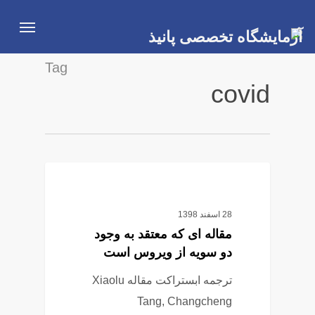
Ski
Menu
t
mai
Tag
conten
covid
3
کرونا ویروس
28 اسفند 1398
مقاله ای که معتقد به وجود
دو سویه از ویروس است
ترجمه ابستراکت مقاله Xiaolu
Tang, Changcheng