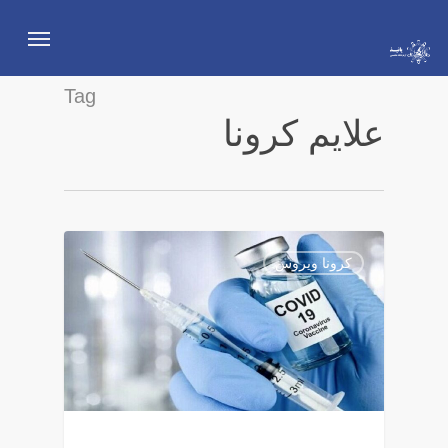
Ski
Menu
t
mai
Tag
conten
علایم کرونا
7
کرونا ویروس