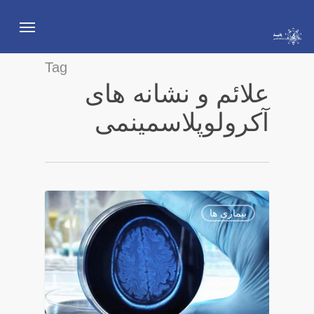
Ski
Menu
t
mai
Tag
conten
علائم و نشانه های
آکرولوپلاسمینمی
5
بیماری ها