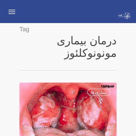
Ski
Menu
t
mai
Tag
conten
درمان بیماری
مونونوکلئوز
5
بیماری ها