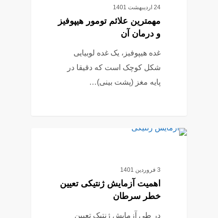
24 اردیبهشت 1401
مهمترین علائم تومور هیپوفیز
و درمان آن
غده هیپوفیز، یک غده لوبیایی
شکل کوچک است که دقیقا در
پایه مغز (پشت بینی)…
1
آزمایش ژنتیک
3 فروردین 1401
اهمیت آزمایش ژنتیکی تعیین
خطر سرطان
در طی آزمایش ژنتیک تعیین