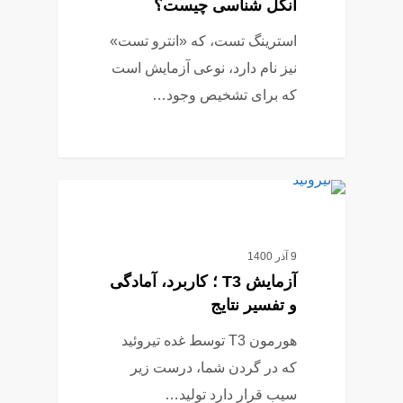
انگل شناسی چیست؟
استرینگ تست، که «انترو تست»
نیز نام دارد، نوعی آزمایش است
که برای تشخیص وجود…
16
آزمایش خون
9 آذر 1400
آزمایش T3 ؛ کاربرد، آمادگی
و تفسیر نتایج
هورمون T3 توسط غده تیروئید
که در گردن شما، درست زیر
سیب قرار دارد تولید…