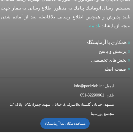
سيستم ارسال اتوماتيك پيامك به منظور اطلاع رسانی به بيمار جهت
تایيد پذيرش و همچنين اطلاع رسانی بلافاصله بعد از آماده شدن
نتيجه آزمايشات،
ادامه…
»
همکاری با آزمایشگاه
»
پرسش و پاسخ
»
بخش‌های تخصصی
»
صفحه اصلی
ایمیل : info@panizlab.ir
تلفن: 32290961-051
مشهد، خیابان گلستان6(شرقی)، خیابان شهید چمران6/2، پلاک 17
مجتمع پورسینا
مشاهده مکان نما آزمایشگاه