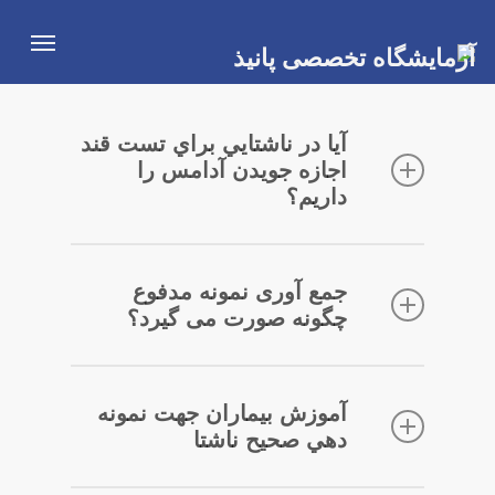
Ski
Menu
t
mai
conten
آيا در ناشتايي براي تست قند
اجازه جويدن آدامس را
داريم؟
ترجيحاًازآدامس با هر نوع ماده ديگري استفاده
جمع آوری نمونه مدفوع
نشود. خوردن آب ايرادي ندارد.
چگونه صورت می گیرد؟
رایج ترین کاربرد آزمایش مدفوع تشخیص انواع
آموزش بيماران جهت نمونه
مختلف انگل های بیماریزا در روده است.
دهي صحيح ناشتا
افرادی که تحت آزمایش مدفوع قرار می گیرند،