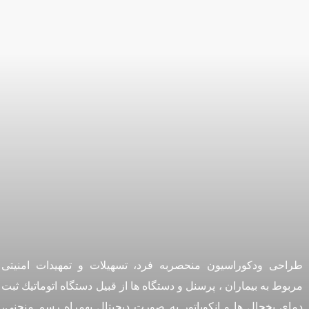
طراحی ودکوراسیون منحصربه فرد، تسهیلات و تمهیدات امنیتی
مربوط به بیماران ، پرسنل و دستگاه ها از قبيل دستگاه اتوماتيك ثبت
دماي يخچال ها و انكوباتور به صورت ديجيتال بهمراه رسم منحنی،