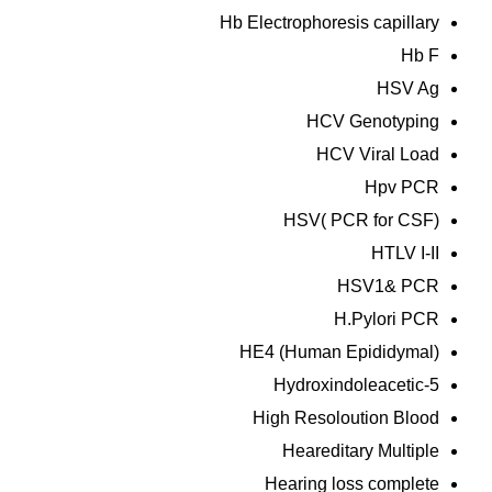
Hb Electrophoresis capillary
Hb F
HSV Ag
HCV Genotyping
HCV Viral Load
Hpv PCR
HSV( PCR for CSF)
HTLV I-II
HSV1& PCR
H.Pylori PCR
HE4 (Human Epididymal)
5-Hydroxindoleacetic
High Resoloution Blood
Heareditary Multiple
Hearing loss complete