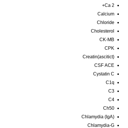
Ca 2+
Calcium
Chloride
Cholesterol
CK-MB
CPK
Creatin(ascitict)
CSF ACE
Cystatin C
C1q
C3
C4
Ch50
Chlamydia (IgA)
Chlamydia-G