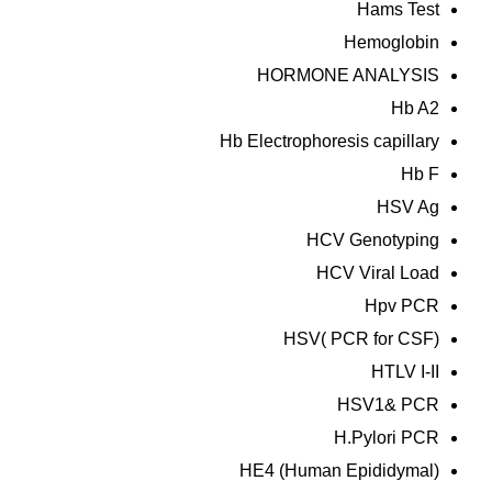
Hams Test
Hemoglobin
HORMONE ANALYSIS
Hb A2
Hb Electrophoresis capillary
Hb F
HSV Ag
HCV Genotyping
HCV Viral Load
Hpv PCR
HSV( PCR for CSF)
HTLV I-II
HSV1& PCR
H.Pylori PCR
HE4 (Human Epididymal)