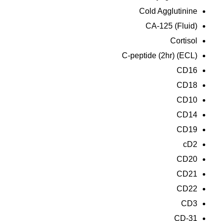
Cold Agglutinine
CA-125 (Fluid)
Cortisol
C-peptide (2hr) (ECL)
CD16
CD18
CD10
CD14
CD19
cD2
CD20
CD21
CD22
CD3
CD-31