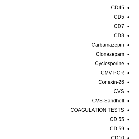
CD45
CD5
CD7
CD8
Carbamazepin
Clonazepam
Cyclosporine
CMV PCR
Conexin-26
CVS
CVS-Sandhoff
COAGULATION TESTS
CD 55
CD 59
CD10