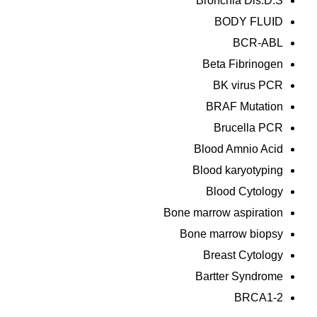
Bronchia Dis.D.S
BODY FLUID
BCR-ABL
Beta Fibrinogen
BK virus PCR
BRAF Mutation
Brucella PCR
Blood Amnio Acid
Blood karyotyping
Blood Cytology
Bone marrow aspiration
Bone marrow biopsy
Breast Cytology
Bartter Syndrome
BRCA1-2