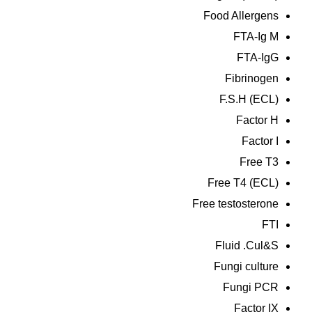
Food Allergens
FTA-Ig M
FTA-IgG
Fibrinogen
F.S.H (ECL)
Factor H
Factor I
Free T3
Free T4 (ECL)
Free testosterone
FTI
Fluid .Cul&S
Fungi culture
Fungi PCR
Factor IX